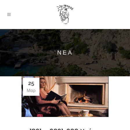
ΝΕΑ
25
Μαρ